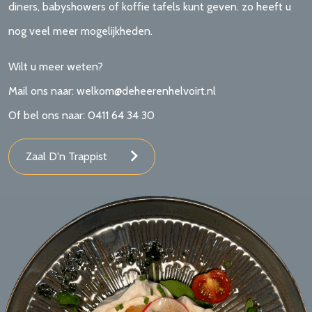
diners, babyshowers of koffie tafels kunt geven. zo heeft u
nog veel meer mogelijkheden.
Wilt u meer weten?
Mail ons naar: welkom@deheerenhelvoirt.nl
Of bel ons naar: 0411 64 34 30
Zaal D'n Trappist